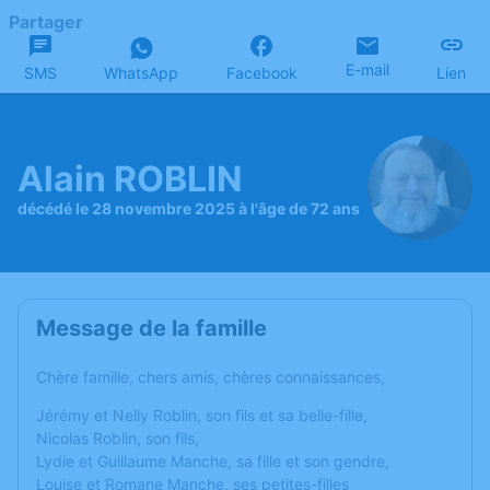
Partager
E-mail
SMS
WhatsApp
Facebook
Lien
Alain ROBLIN
décédé le 28 novembre 2025 à l'âge de 72 ans
Message de la famille
Chère famille, chers amis, chères connaissances,
Jérémy et Nelly Roblin, son fils et sa belle-fille,
Nicolas Roblin, son fils,
Lydie et Guillaume Manche, sa fille et son gendre,
Louise et Romane Manche, ses petites-filles