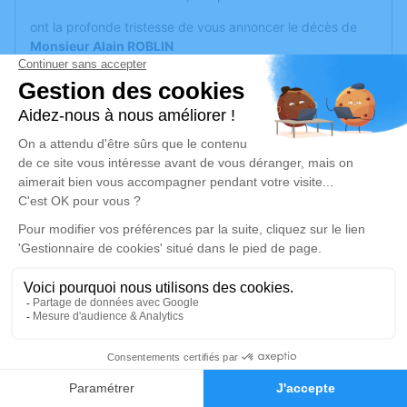
ont la profonde tristesse de vous annoncer le décès de
Monsieur Alain ROBLIN
survenu le vendredi 28 novembre 2025 à Pontarlier.
La cérémonie se déroulera le vendredi 05 décembre 2025
à 14h00 à l’adresse suivante :
Chambre Funéraire du Grand Pontarlier - 10 Rue
Charles Maire - 25300 Pontarlier.
Nous vous invitons à utiliser cet espace pour laisser vos
condoléances, partager des photos souvenirs, une
anecdote ou exprimer vos pensées à travers des poèmes
ou des textes. Cet endroit est un lieu d'expression dédié à
honorer la mémoire d’Alain ROBLIN.
Un service de plantation d’arbre hommage est
disponible
ici
.
4
Je rends hommage
Faire-part
Hommages