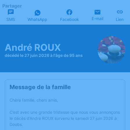
Partager
E-mail
SMS
WhatsApp
Facebook
Lien
André ROUX
décédé le 27 juin 2026 à l'âge de 95 ans
Message de la famille
Chère famille, chers amis,
C’est avec une grande tristesse que nous vous annonçons
le décès d’André ROUX survenu le samedi 27 juin 2026 à
Doubs.