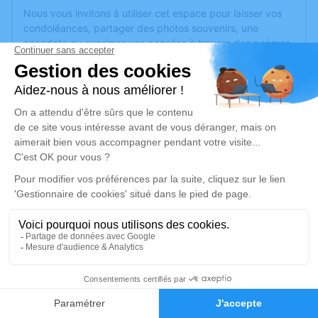
Nous vous invitons à utiliser cet espace pour laisser vos
condoléances, partager des photos souvenirs, une
anecdote ou exprimer vos pensées à travers des poèmes
ou des textes. Cet endroit est un lieu d'expression dédié à
honorer la mémoire d’Andrée MOUREAU.
Un service de plantation d’arbre hommage est
disponible
ici
.
Je rends hommage
Crémation
jeudi 20 mars 2025 à 11h30
Crématorium d'Avanne
Chemin des cerisiers
25000 Avanne
1
Faire-part
Hommages
Je rends hommage