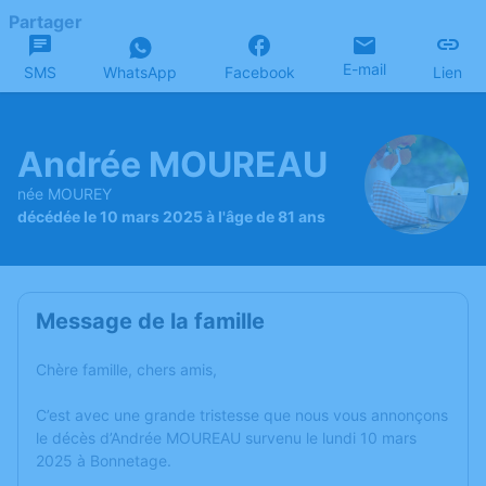
Partager
E-mail
SMS
WhatsApp
Facebook
Lien
Andrée MOUREAU
née MOUREY
décédée le 10 mars 2025 à l'âge de 81 ans
Message de la famille
Chère famille, chers amis,
C’est avec une grande tristesse que nous vous annonçons
le décès d’Andrée MOUREAU survenu le lundi 10 mars
2025 à Bonnetage.