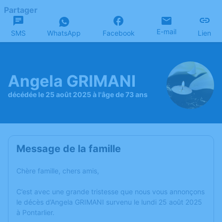
Partager
E-mail
SMS
WhatsApp
Facebook
Lien
Angela GRIMANI
décédée le 25 août 2025 à l'âge de 73 ans
Message de la famille
Chère famille, chers amis,
C’est avec une grande tristesse que nous vous annonçons
le décès d’Angela GRIMANI survenu le lundi 25 août 2025
à Pontarlier.