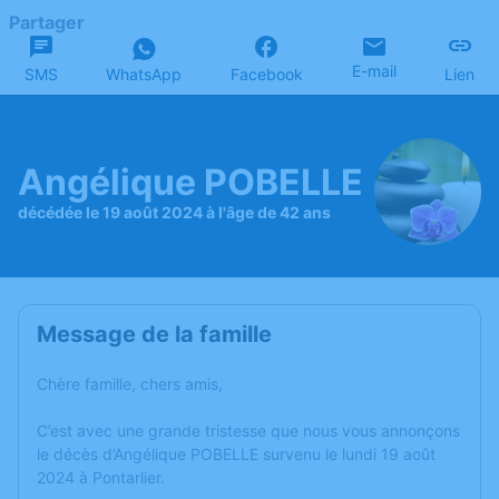
Partager
E-mail
SMS
WhatsApp
Facebook
Lien
Angélique POBELLE
décédée le 19 août 2024 à l'âge de 42 ans
Message de la famille
Chère famille, chers amis,
C’est avec une grande tristesse que nous vous annonçons
le décès d’Angélique POBELLE survenu le lundi 19 août
2024 à Pontarlier.