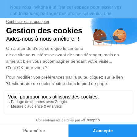
Nous vous invitons à utiliser cet espace pour laisser vos
condoléances, partager des photos souvenirs, une
anecdote ou exprimer vos pensées à travers des poèmes
ou des textes. Cet endroit est un lieu d'expression dédié à
honorer la mémoire d’Angélique POBELLE.
Un service de plantation d’arbre hommage est
disponible
ici
.
Je rends hommage
Cérémonie civile
vendredi 23 août 2024 à 14h30
Chambre Funeraire du Gra de Pontarlier
10 Rue Charles Maire
25300 Pontarlier
17
Faire-part
Hommages
Je rends hommage