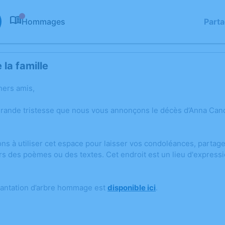
Hommages
Part
0
la famille
hers amis,
grande tristesse que nous vous annonçons le décès d’Anna Ca
ons à utiliser cet espace pour laisser vos condoléances, parta
rs des poèmes ou des textes. Cet endroit est un lieu d'express
lantation d’arbre hommage est
disponible ici
.