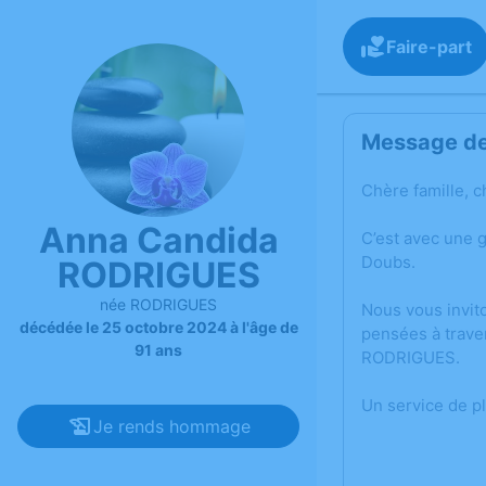
Faire-part
Message de 
Chère famille, c
Anna Candida
C’est avec une 
Doubs.
RODRIGUES
née RODRIGUES
Nous vous invit
décédée le 25 octobre 2024 à l'âge de
pensées à trave
91 ans
RODRIGUES.
Un service de p
Je rends hommage