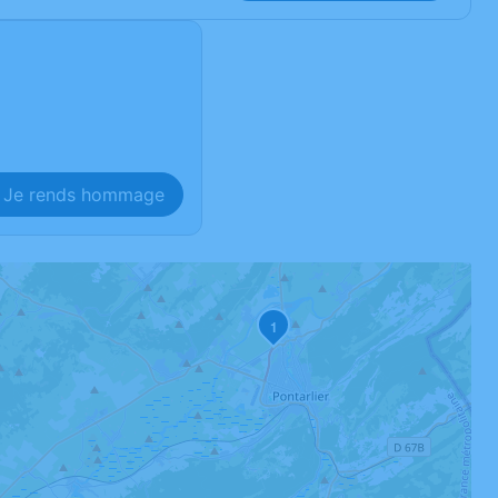
Je rends hommage
1