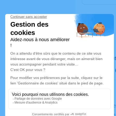
Déroulé de
Le mardi 
Église, 25