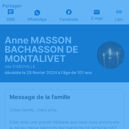
Partager
E-mail
SMS
WhatsApp
Facebook
Lien
Anne MASSON
BACHASSON DE
MONTALIVET
née D'ABOVILLE
décédée le 25 février 2024 à l'âge de 101 ans
Message de la famille
Chère famille, chers amis,
C’est avec une grande tristesse que nous vous annonçons
le décès d’Anne MASSON BACHASSON DE MONTALIVET