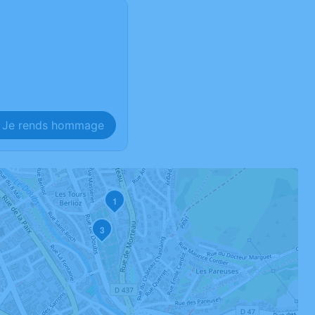
Je rends hommage
1
3