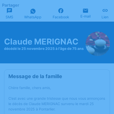
Partager
E-mail
SMS
WhatsApp
Facebook
Lien
Claude MERIGNAC
décédé le 25 novembre 2025 à l'âge de 75 ans
Message de la famille
Chère famille, chers amis,
C’est avec une grande tristesse que nous vous annonçons
le décès de Claude MERIGNAC survenu le mardi 25
novembre 2025 à Pontarlier.