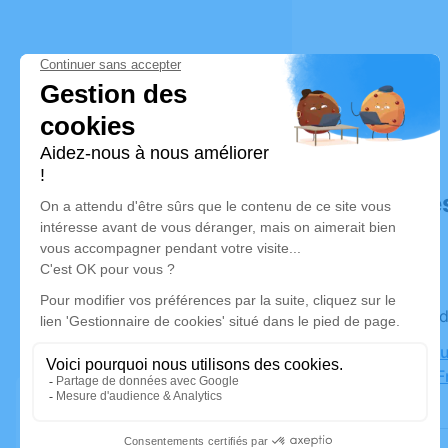
Déroulé de
Le vendre
Crématoriu
Souvenir F