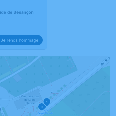
ude de Besançon
Je rends hommage
1
2