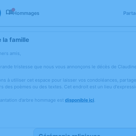
Hommages
Part
0
la famille
hers amis,
grande tristesse que nous vous annonçons le décès de Claudi
ons à utiliser cet espace pour laisser vos condoléances, parta
rs des poèmes ou des textes. Cet endroit est un lieu d'expres
lantation d’arbre hommage est
disponible ici
.