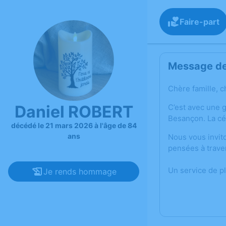
Faire-part
Message de 
Chère famille, c
Daniel ROBERT
C’est avec une 
Besançon. La cé
décédé le 21 mars 2026 à l'âge de 84
ans
Nous vous invit
pensées à trave
Un service de p
Je rends hommage