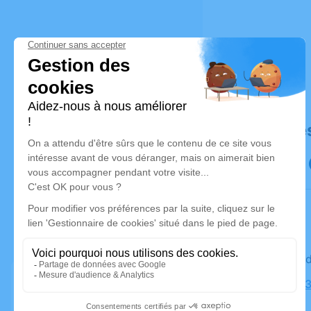
Déroulé de
Le mercre
Église, 253