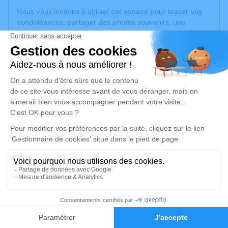
Nous vous invitons à utiliser cet espace pour laisser vos
condoléances, partager des photos souvenirs, une
anecdote ou exprimer vos pensées à travers des poèmes
ou des textes. Cet endroit est un lieu d'expression dédié à
honorer la mémoire de Denise GRENON.
Un service de plantation d’arbre hommage est
disponible
ici
.
Je rends hommage
Cérémonie religieuse
lundi 19 août 2024 à 14h30
Église Saint Bénigne de Pontarlier
6 rue Tissot
25300 Pontarlier
3
Faire-part
Hommages
Je rends hommage