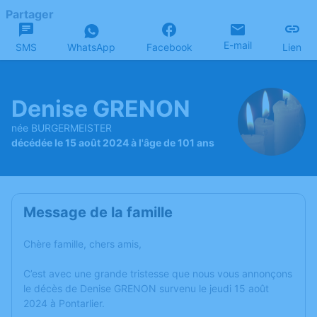
Partager
E-mail
SMS
WhatsApp
Facebook
Lien
Denise GRENON
née BURGERMEISTER
décédée le 15 août 2024 à l'âge de 101 ans
Message de la famille
Chère famille, chers amis,
C’est avec une grande tristesse que nous vous annonçons
le décès de Denise GRENON survenu le jeudi 15 août
2024 à Pontarlier.