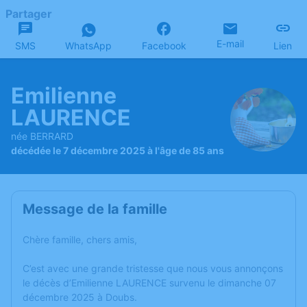
Partager
E-mail
SMS
WhatsApp
Facebook
Lien
Emilienne
LAURENCE
née BERRARD
décédée le 7 décembre 2025 à l'âge de 85 ans
Message de la famille
Chère famille, chers amis,
C’est avec une grande tristesse que nous vous annonçons
le décès d’Emilienne LAURENCE survenu le dimanche 07
décembre 2025 à Doubs.