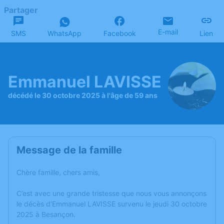
Partager
E-mail
SMS
WhatsApp
Facebook
Lien
Emmanuel LAVISSE
décédé le 30 octobre 2025 à l'âge de 59 ans
Message de la famille
Chère famille, chers amis,
C’est avec une grande tristesse que nous vous annonçons
le décès d’Emmanuel LAVISSE survenu le jeudi 30 octobre
2025 à Besançon.