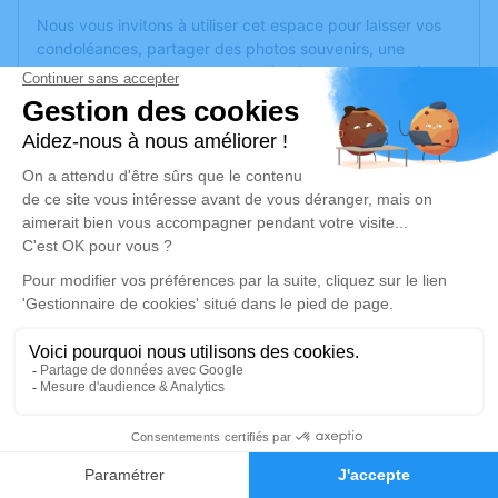
Nous vous invitons à utiliser cet espace pour laisser vos
condoléances, partager des photos souvenirs, une
anecdote ou exprimer vos pensées à travers des poèmes
ou des textes. Cet endroit est un lieu d'expression dédié à
honorer la mémoire de Franck URBAN.
Un service de plantation d’arbre hommage est
disponible
ici
.
Je rends hommage
Cérémonie civile
samedi 04 juillet 2026 à 10h30
Salle de Cérémonie du Funérarium du Gra
de Pontarlier
10 Rue Charles Maire
21
25300 Pontarlier
Faire-part
Hommages