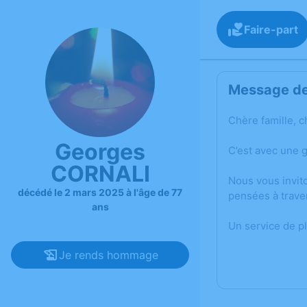
Faire-part
Message de 
Chère famille, c
Georges
C’est avec une 
CORNALI
Nous vous invit
décédé le 2 mars 2025 à l'âge de 77
pensées à trave
ans
Un service de p
Je rends hommage