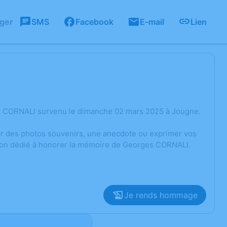
ager
SMS
Facebook
E-mail
Lien
es CORNALI survenu le dimanche 02 mars 2025 à Jougne.
ger des photos souvenirs, une anecdote ou exprimer vos
sion dédié à honorer la mémoire de Georges CORNALI.
Je rends hommage