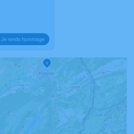
Je rends hommage
1