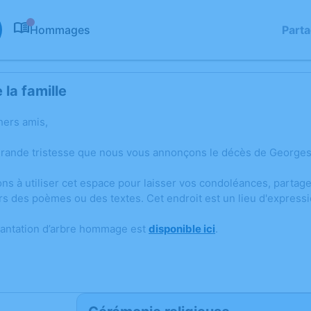
Hommages
Part
0
la famille
hers amis,
grande tristesse que nous vous annonçons le décès de Georg
ons à utiliser cet espace pour laisser vos condoléances, parta
rs des poèmes ou des textes. Cet endroit est un lieu d'expres
lantation d’arbre hommage est
disponible ici
.