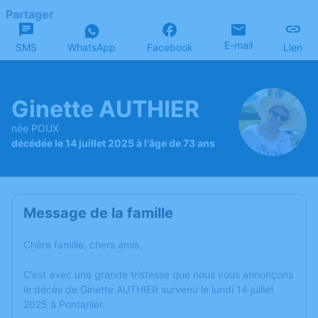
Partager
E-mail
SMS
WhatsApp
Facebook
Lien
Ginette AUTHIER
née POUX
décédée le 14 juillet 2025 à l'âge de 73 ans
Message de la famille
Chère famille, chers amis,
C’est avec une grande tristesse que nous vous annonçons
le décès de Ginette AUTHIER survenu le lundi 14 juillet
2025 à Pontarlier.