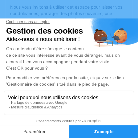
Nous vous invitons à utiliser cet espace pour laisser vos
condoléances, partager des photos souvenirs, une
anecdote ou exprimer vos pensées à travers des poèmes
ou des textes. Cet endroit est un lieu d'expression dédié à
honorer la mémoire de Ginette AUTHIER.
Un service de plantation d’arbre hommage est
disponible
ici
.
Je rends hommage
Cérémonie civile
vendredi 18 juillet 2025 à 14h30
Salle de Cérémonie du Funérarium du Gra
de Pontarlier
10 Rue Charles Maire
20
25300 Pontarlier
Faire-part
Hommages