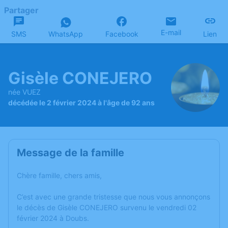
Partager
E-mail
SMS
WhatsApp
Facebook
Lien
Gisèle CONEJERO
née VUEZ
décédée le 2 février 2024 à l'âge de 92 ans
Message de la famille
Chère famille, chers amis,
C’est avec une grande tristesse que nous vous annonçons
le décès de Gisèle CONEJERO survenu le vendredi 02
février 2024 à Doubs.