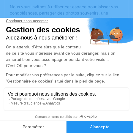
Nous vous invitons à utiliser cet espace pour laisser vos
condoléances, partager des photos souvenirs, une
anecdote ou exprimer vos pensées à travers des poèmes
ou des textes. Cet endroit est un lieu d'expression dédié à
honorer la mémoire de Gisèle PARENT.
Un service de plantation d’arbre hommage est
disponible
ici
.
Je rends hommage
Cérémonie civile
mercredi 02 avril 2025 à 14h30
Chambre Funeraire du Gra de Pontarlier
10 Rue Charles Maire
25300 Pontarlier
3
Faire-part
Hommages
Je rends hommage