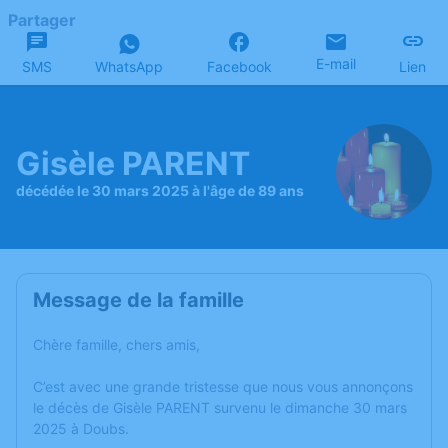
Partager
E-mail
SMS
WhatsApp
Facebook
Lien
Gisèle PARENT
décédée le 30 mars 2025 à l'âge de 89 ans
Message de la famille
Chère famille, chers amis,
C’est avec une grande tristesse que nous vous annonçons
le décès de Gisèle PARENT survenu le dimanche 30 mars
2025 à Doubs.