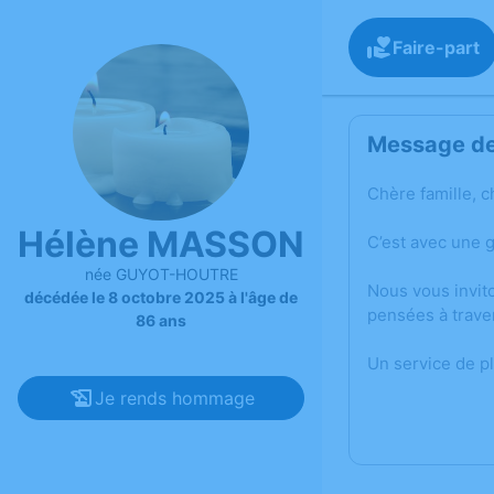
Faire-part
Message de 
Chère famille, c
Hélène MASSON
C’est avec une 
née GUYOT-HOUTRE
Nous vous invit
décédée le 8 octobre 2025 à l'âge de
pensées à trave
86 ans
Un service de p
Je rends hommage