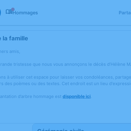
Hommages
Part
0
la famille
hers amis,
grande tristesse que nous vous annonçons le décès d’Hélène 
ons à utiliser cet espace pour laisser vos condoléances, parta
rs des poèmes ou des textes. Cet endroit est un lieu d'expre
lantation d’arbre hommage est
disponible ici
.