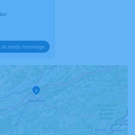
ier
Je rends hommage
3