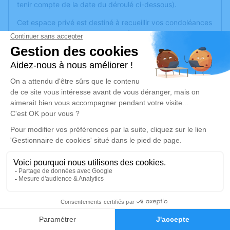
tenir compte de la date du déroulé ci-dessous).
Cet espace privé est destiné à recueillir vos condoléances
ou le souvenir d’un moment passé.
Je rends hommage
Crémation
jeudi 17 avril 2025 à 14h00
Crématorium de Lons-le-Saunier
120, Rue Robert Schuman
39000 Lons-le-Saunier
Je rends hommage
Déroulé des obsèques
10
Faire-part
Hommages
Crémation