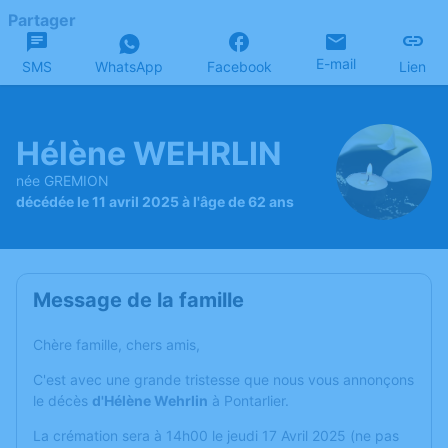
Partager
E-mail
SMS
WhatsApp
Facebook
Lien
Hélène WEHRLIN
née GREMION
décédée le 11 avril 2025 à l'âge de 62 ans
Message de la famille
Chère famille, chers amis,
C'est avec une grande tristesse que nous vous annonçons
le décès
d'Hélène Wehrlin
à Pontarlier.
La crémation sera à 14h00 le jeudi 17 Avril 2025 (ne pas