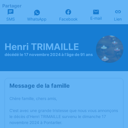
Partager
E-mail
SMS
WhatsApp
Facebook
Lien
Henri TRIMAILLE
décédé le 17 novembre 2024 à l'âge de 91 ans
Message de la famille
Chère famille, chers amis,
C’est avec une grande tristesse que nous vous annonçons
le décès d’Henri TRIMAILLE survenu le dimanche 17
novembre 2024 à Pontarlier.