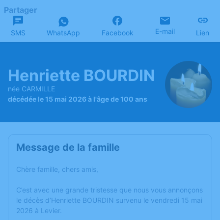
Partager
E-mail
SMS
WhatsApp
Facebook
Lien
Henriette BOURDIN
née CARMILLE
décédée le 15 mai 2026 à l'âge de 100 ans
Message de la famille
Chère famille, chers amis,
C’est avec une grande tristesse que nous vous annonçons
le décès d’Henriette BOURDIN survenu le vendredi 15 mai
2026 à Levier.