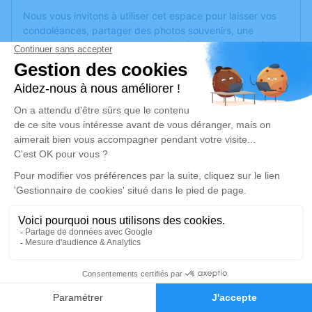
Nous vous invitons à utiliser cet espace pour laisser vos
condoléances, partager des photos souvenirs, une
anecdote ou exprimer vos pensées à travers des poèmes
ou des textes. Cet endroit est un lieu d'expression dédié à
honorer la mémoire d’Henriette BOURDIN.
Un service de plantation d’arbre hommage est
disponible
ici
.
Je rends hommage
Cérémonie religieuse
mardi 19 mai 2026 à 10h00
Église de Saint-Point-Lac
25160 Saint-Point-Lac
2
Je rends hommage
Faire-part
Hommages