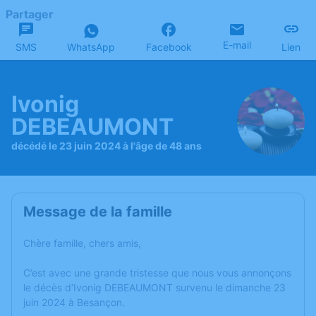
Partager
E-mail
SMS
WhatsApp
Facebook
Lien
Ivonig
DEBEAUMONT
décédé le 23 juin 2024 à l'âge de 48 ans
Message de la famille
Chère famille, chers amis,
C’est avec une grande tristesse que nous vous annonçons
le décès d’Ivonig DEBEAUMONT survenu le dimanche 23
juin 2024 à Besançon.