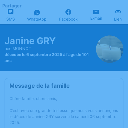
Partager
E-mail
SMS
WhatsApp
Facebook
Lien
Janine GRY
née MONNOT
décédée le 6 septembre 2025 à l'âge de 101
ans
Message de la famille
Chère famille, chers amis,
C’est avec une grande tristesse que nous vous annonçons
le décès de Janine GRY survenu le samedi 06 septembre
2025.