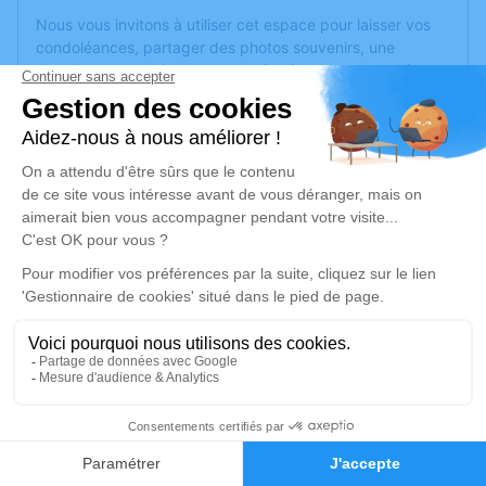
Nous vous invitons à utiliser cet espace pour laisser vos
condoléances, partager des photos souvenirs, une
anecdote ou exprimer vos pensées à travers des poèmes
ou des textes. Cet endroit est un lieu d'expression dédié à
honorer la mémoire de Jean-Charles MARGUIER.
Un service de plantation d’arbre hommage est
disponible
ici
.
Je rends hommage
Cérémonie civile
mardi 17 mars 2026 à 14h30
Chambre Funeraire du Gra de Pontarlier
10 Rue Charles Maire
25300 Pontarlier
36
Faire-part
Hommages
Je rends hommage