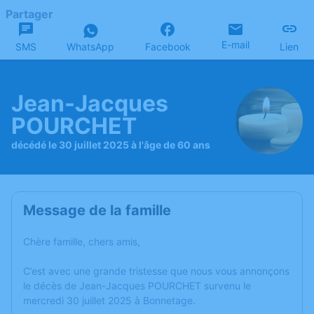
Partager
E-mail
SMS
WhatsApp
Facebook
Lien
Jean-Jacques
POURCHET
décédé le 30 juillet 2025 à l'âge de 60 ans
Message de la famille
Chère famille, chers amis,
C’est avec une grande tristesse que nous vous annonçons
le décès de Jean-Jacques POURCHET survenu le
mercredi 30 juillet 2025 à Bonnetage.