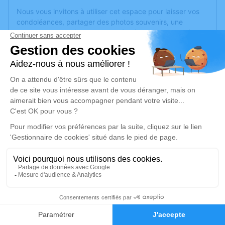
Nous vous invitons à utiliser cet espace pour laisser vos
condoléances, partager des photos souvenirs, une
anecdote ou exprimer vos pensées à travers des poèmes
ou des textes. Cet endroit est un lieu d'expression dédié à
honorer la mémoire de Jean-Jacques POURCHET.
Un service de plantation d’arbre hommage est
disponible
ici
.
Je rends hommage
Cérémonie religieuse
lundi 04 août 2025 à 14h30
Église de La Chaux
25650 La Chaux
10
Je rends hommage
Faire-part
Hommages