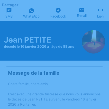
Partager
E-mail
SMS
WhatsApp
Facebook
Lien
Jean PETITE
décédé le 16 janvier 2026 à l'âge de 88 ans
Message de la famille
Chère famille, chers amis,
C’est avec une grande tristesse que nous vous annonçons
le décès de Jean PETITE survenu le vendredi 16 janvier
2026 à Pontarlier.