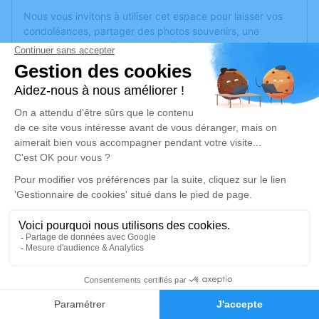
Nous vous invitons à utiliser cet espace pour laisser vos
condoléances, partager des photos souvenirs, une
anecdote ou exprimer vos pensées à travers des poèmes
ou des textes. Cet endroit est un lieu d'expression dédié à
honorer la mémoire de Jean Pierre KAWCZAK.
Un service de plantation d’arbre hommage est
disponible
ici
.
Je rends hommage
Cérémonie religieuse
lundi 22 juillet 2024 à 10h00
Chambre Funeraire du Gra de Pontarlier
10 Rue Charles Maire
25300 Pontarlier
2
Faire-part
Hommages
Je rends hommage