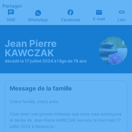
Partager
E-mail
SMS
WhatsApp
Facebook
Lien
Jean Pierre
KAWCZAK
décédé le 17 juillet 2024 à l'âge de 78 ans
Message de la famille
Chère famille, chers amis,
C’est avec une grande tristesse que nous vous annonçons
le décès de Jean Pierre KAWCZAK survenu le mercredi 17
juillet 2024 à Besançon.