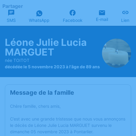
Partager
E-mail
SMS
WhatsApp
Facebook
Lien
Léone Julie Lucia
MARGUET
née TOITOT
décédée le 5 novembre 2023 à l'âge de 89 ans
Message de la famille
Chère famille, chers amis,
C’est avec une grande tristesse que nous vous annonçons
le décès de Léone Julie Lucia MARGUET survenu le
dimanche 05 novembre 2023 à Pontarlier.