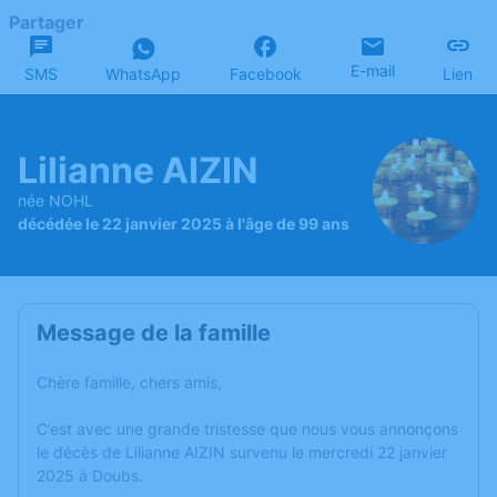
Partager
E-mail
SMS
WhatsApp
Facebook
Lien
Lilianne AIZIN
née NOHL
décédée le 22 janvier 2025 à l'âge de 99 ans
Message de la famille
Chère famille, chers amis,
C’est avec une grande tristesse que nous vous annonçons
le décès de Lilianne AIZIN survenu le mercredi 22 janvier
2025 à Doubs.