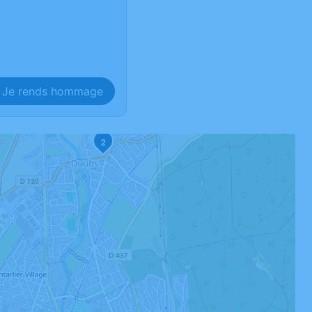
Je rends hommage
2