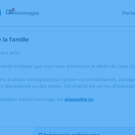
Hommages
Part
0
la famille
hers amis,
grande tristesse que nous vous annonçons le décès de Luisa LO
ons à utiliser cet espace pour laisser vos condoléances, parta
rs des poèmes ou des textes. Cet endroit est un lieu d'expres
lantation d’arbre hommage est
disponible ici
.