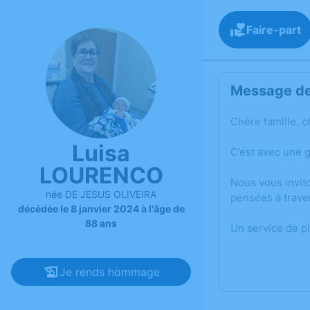
Faire-part
Message de 
Chère famille, c
Luisa
C’est avec une 
LOURENCO
Nous vous invit
née DE JESUS OLIVEIRA
pensées à trave
décédée le 8 janvier 2024 à l'âge de
88 ans
Un service de p
Je rends hommage