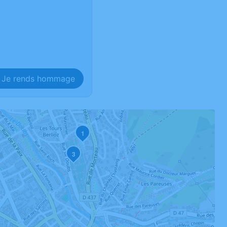
Je rends hommage
1
3