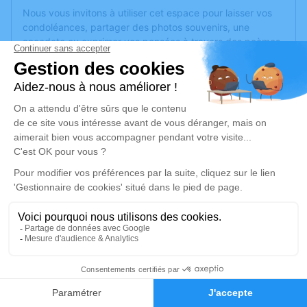
Nous vous invitons à utiliser cet espace pour laisser vos
condoléances, partager des photos souvenirs, une
anecdote ou exprimer vos pensées à travers des poèmes
ou des textes. Cet endroit est un lieu d'expression dédié à
honorer la mémoire de Marcel CHANEY.
Un service de plantation d’arbre hommage est
disponible
ici
.
Je rends hommage
Cérémonie religieuse
vendredi 25 juillet 2025 à 10h00
Église Saint Pierre de Pontarlier
8 bis rue Capitaine Bulle
25300 Pontarlier
1
Faire-part
Hommages
Je rends hommage