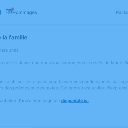
Hommages
Part
0
la famille
hers amis,
grande tristesse que nous vous annonçons le décès de Marie
ons à utiliser cet espace pour laisser vos condoléances, parta
rs des poèmes ou des textes. Cet endroit est un lieu d'expres
lantation d’arbre hommage est
disponible ici
.