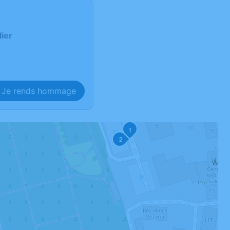
ier
Je rends hommage
1
2