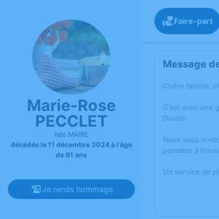
Faire-part
Message de 
Chère famille, c
Marie-Rose
C’est avec une 
PECCLET
Doubs.
née MAIRE
Nous vous invit
décédée le 11 décembre 2024 à l'âge
pensées à trave
de 91 ans
Un service de p
Je rends hommage