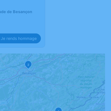
ude de Besançon
Je rends hommage
2