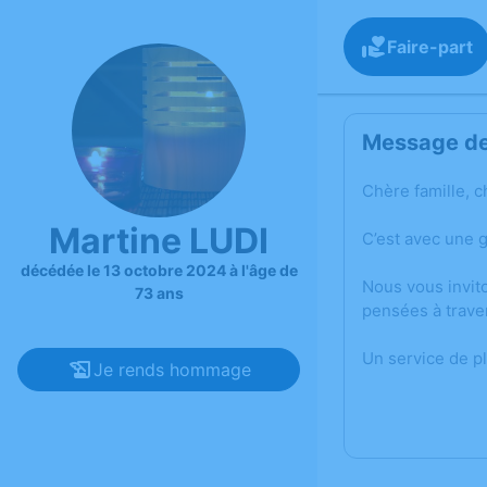
Faire-part
Message de 
Chère famille, c
Martine LUDI
C’est avec une 
décédée le 13 octobre 2024 à l'âge de
Nous vous invit
73 ans
pensées à trave
Un service de p
Je rends hommage