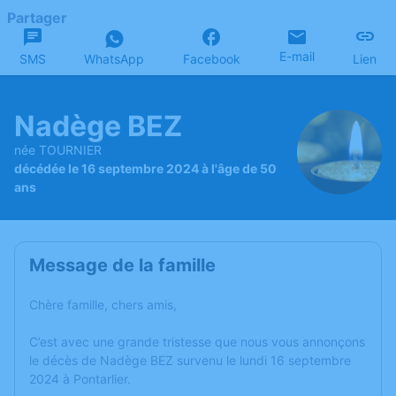
Partager
E-mail
SMS
WhatsApp
Facebook
Lien
Nadège BEZ
née TOURNIER
décédée le 16 septembre 2024 à l'âge de 50
ans
Message de la famille
Chère famille, chers amis,
C’est avec une grande tristesse que nous vous annonçons
le décès de Nadège BEZ survenu le lundi 16 septembre
2024 à Pontarlier.