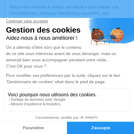
Nous vous invitons à utiliser cet espace pour laisser vos
condoléances, partager des photos souvenirs, une
anecdote ou exprimer vos pensées à travers des poèmes
ou des textes. Cet endroit est un lieu d'expression dédié à
honorer la mémoire de Nadège BEZ.
Un service de plantation d’arbre hommage est
disponible
ici
.
Je rends hommage
Cérémonie religieuse
jeudi 19 septembre 2024 à 10h00
Église Saint Pierre de Pontarlier
8 bis rue Capitaine Bulle
25300 Pontarlier
1
Faire-part
Hommages
Je rends hommage