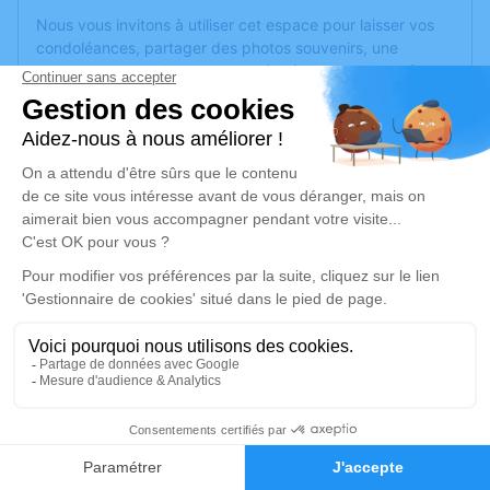
Nous vous invitons à utiliser cet espace pour laisser vos
condoléances, partager des photos souvenirs, une
anecdote ou exprimer vos pensées à travers des poèmes
ou des textes. Cet endroit est un lieu d'expression dédié à
honorer la mémoire d’Odile FORNARA.
Un service de plantation d’arbre hommage est
disponible
ici
.
Je rends hommage
Cérémonie religieuse
vendredi 02 février 2024 à 14h30
Église de Doubs
25300 Doubs
1
Je rends hommage
Faire-part
Hommages