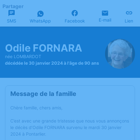
Partager
E-mail
SMS
WhatsApp
Facebook
Lien
Odile FORNARA
née LOMBARDOT
décédée le 30 janvier 2024 à l'âge de 90 ans
Message de la famille
Chère famille, chers amis,
C’est avec une grande tristesse que nous vous annonçons
le décès d’Odile FORNARA survenu le mardi 30 janvier
2024 à Pontarlier.