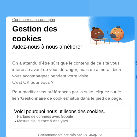
Déroulé de
Le samedi
Crématoriu