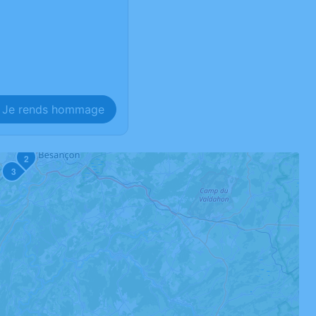
Je rends hommage
2
3