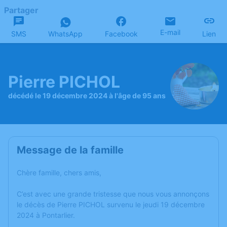
Partager
E-mail
SMS
WhatsApp
Facebook
Lien
Pierre PICHOL
décédé le 19 décembre 2024 à l'âge de 95 ans
Message de la famille
Chère famille, chers amis,
C’est avec une grande tristesse que nous vous annonçons
le décès de Pierre PICHOL survenu le jeudi 19 décembre
2024 à Pontarlier.