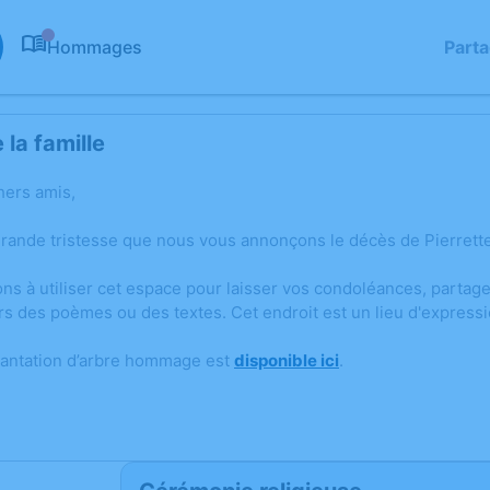
Hommages
Part
0
la famille
hers amis,
grande tristesse que nous vous annonçons le décès de Pierrette
ons à utiliser cet espace pour laisser vos condoléances, parta
rs des poèmes ou des textes. Cet endroit est un lieu d'expres
lantation d’arbre hommage est
disponible ici
.