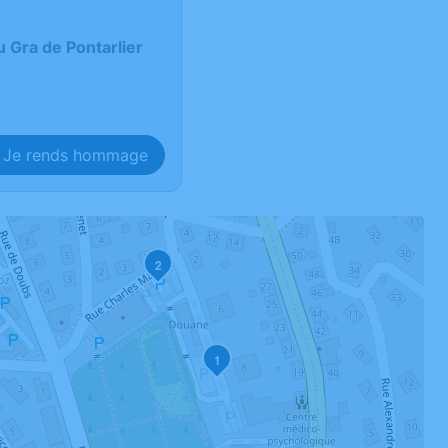
 Gra de Pontarlier
Je rends hommage
2
1