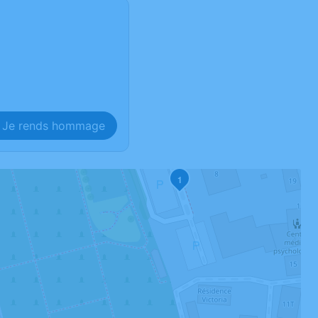
Je rends hommage
1