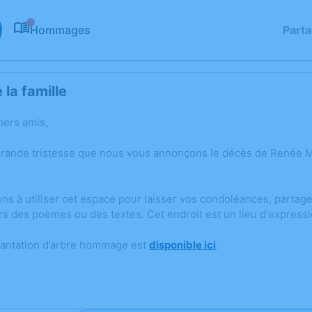
Hommages
Part
0
la famille
hers amis,
grande tristesse que nous vous annonçons le décès de Renée
ons à utiliser cet espace pour laisser vos condoléances, parta
rs des poèmes ou des textes. Cet endroit est un lieu d'expres
lantation d’arbre hommage est
disponible ici
.