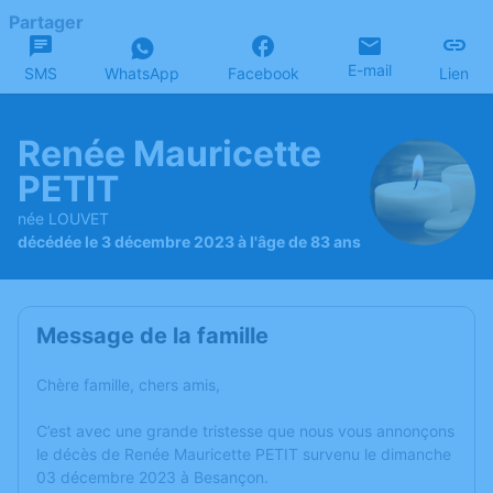
Partager
E-mail
SMS
WhatsApp
Facebook
Lien
Renée Mauricette
PETIT
née LOUVET
décédée le 3 décembre 2023 à l'âge de 83 ans
Message de la famille
Chère famille, chers amis,
C’est avec une grande tristesse que nous vous annonçons
le décès de Renée Mauricette PETIT survenu le dimanche
03 décembre 2023 à Besançon.