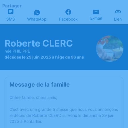
Partager
E-mail
SMS
WhatsApp
Facebook
Lien
Roberte CLERC
née PHILIPPE
décédée le 29 juin 2025 à l'âge de 96 ans
Message de la famille
Chère famille, chers amis,
C’est avec une grande tristesse que nous vous annonçons
le décès de Roberte CLERC survenu le dimanche 29 juin
2025 à Pontarlier.