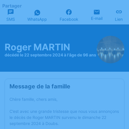
Partager
E-mail
SMS
WhatsApp
Facebook
Lien
Roger MARTIN
décédé le 22 septembre 2024 à l'âge de 96 ans
Message de la famille
Chère famille, chers amis,
C’est avec une grande tristesse que nous vous annonçons
le décès de Roger MARTIN survenu le dimanche 22
septembre 2024 à Doubs.