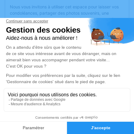
Nous vous invitons à utiliser cet espace pour laisser vos
condoléances, partager des photos souvenirs, une
anecdote ou exprimer vos pensées à travers des poèmes
ou des textes. Cet endroit est un lieu d'expression dédié à
honorer la mémoire de Roger MARTIN.
Un service de plantation d’arbre hommage est
disponible
ici
.
Je rends hommage
Cérémonie civile
mercredi 25 septembre 2024 à 14h30
Chambre Funeraire du Gra de Pontarlier
10 Rue Charles Maire
25300 Pontarlier
1
Faire-part
Hommages
Je rends hommage