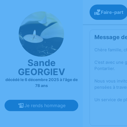
Faire-part
Message de 
Chère famille, c
Sande
C’est avec une 
Pontarlier.
GEORGIEV
décédé le 6 décembre 2025 à l'âge de
Nous vous invit
78 ans
pensées à trave
Un service de p
Je rends hommage