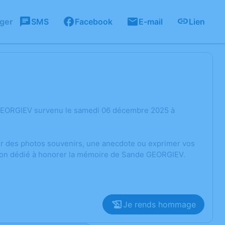
ager
SMS
Facebook
E-mail
Lien
 GEORGIEV survenu le samedi 06 décembre 2025 à
ger des photos souvenirs, une anecdote ou exprimer vos
sion dédié à honorer la mémoire de Sande GEORGIEV.
Je rends hommage