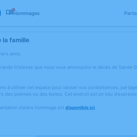
Hommages
Part
0
la famille
hers amis,
grande tristesse que nous vous annonçons le décès de Sande
ons à utiliser cet espace pour laisser vos condoléances, parta
rs des poèmes ou des textes. Cet endroit est un lieu d'expres
lantation d’arbre hommage est
disponible ici
.