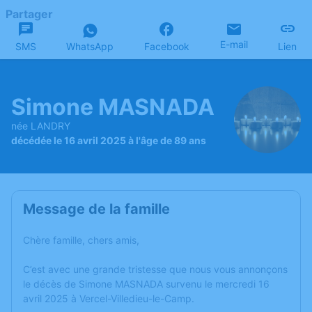
Partager
E-mail
SMS
WhatsApp
Facebook
Lien
Simone MASNADA
née LANDRY
décédée le 16 avril 2025 à l'âge de 89 ans
Message de la famille
Chère famille, chers amis,
C’est avec une grande tristesse que nous vous annonçons
le décès de Simone MASNADA survenu le mercredi 16
avril 2025 à Vercel-Villedieu-le-Camp.