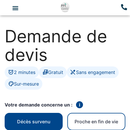
Demande de
devis
alarm_on
hand_package
edit_off
2 minutes
Gratuit
Sans engagement
palette
Sur-mesure
Votre demande concerne un :
i
Décès survenu
Proche en fin de vie