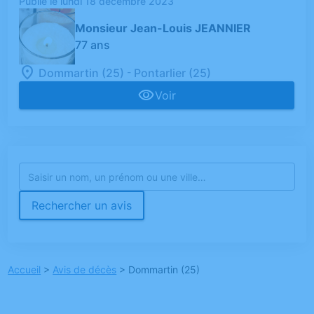
Publié le lundi 18 décembre 2023
Monsieur Jean-Louis JEANNIER
77 ans
-
Dommartin (25)
Pontarlier (25)
Voir
Rechercher un avis
Accueil
>
Avis de décès
>
Dommartin (25)