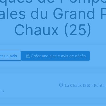
les du Grand Po
Chaux (25)
r un avis
Créer une alerte avis de décès
-
La Chaux (25)
Pontarl
ns