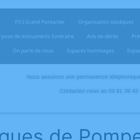
P.F.I Grand Pontarlier
Organisation obsèques
t pose de monuments funéraire
Avis de décès
Pré
On parle de nous
Espaces hommages
Espac
Nous assurons une permanence téléphonique 
Contactez-nous au
03 81 39 43
èques de Pomp